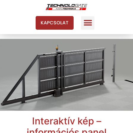
KAPCSOLAT
Interaktív kép –
információs panel