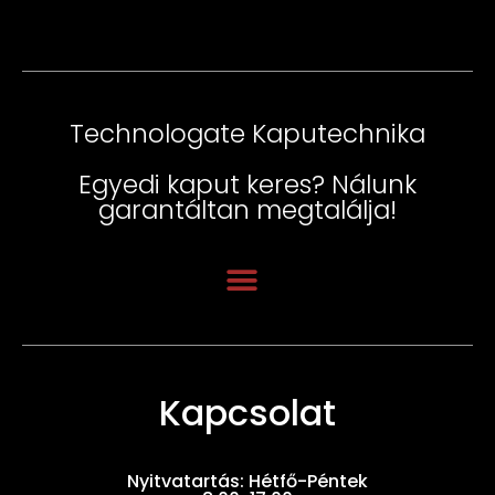
Technologate Kaputechnika
Egyedi kaput keres? Nálunk
garantáltan megtalálja!
Kapcsolat
Nyitvatartás: Hétfő-Péntek