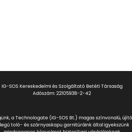
IG-SOS Kereskedelmi és Szolgáltató Betéti Társaság
Adószám: 22105938-2-42
ünk, a Technologate (IG-SOS Bt.) magas színvonalú, újít
llegű toló- és szárnyaskapu garnitúráink által igyekszünk
mindennapos kényelmet biztosítani vásárlóinknak