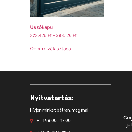
Úszókapu
323.426
Ft
–
393.126
Ft
Opciók választása
Nyitvatartás:
Hívjon minket bátran, még ma!
Cég
H - P: 8:00 - 17:00
je